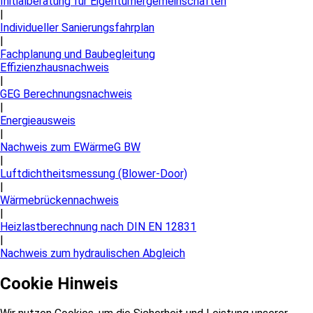
Initialberatung für Eigentümergemeinschaften
|
Individueller Sanierungsfahrplan
|
Fachplanung und Baubegleitung
Effizienzhausnachweis
|
GEG Berechnungsnachweis
|
Energieausweis
|
Nachweis zum EWärmeG BW
|
Luftdichtheitsmessung (Blower-Door)
|
Wärmebrückennachweis
|
Heizlastberechnung nach DIN EN 12831
|
Nachweis zum hydraulischen Abgleich
Cookie Hinweis