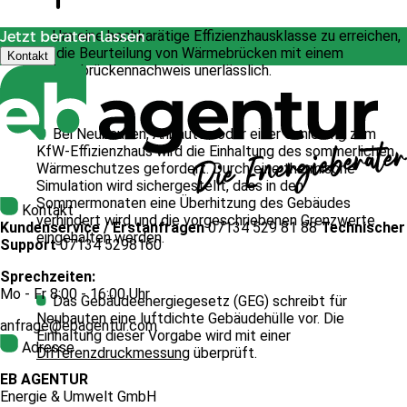
Um eine hochkarätige Effizienzhausklasse zu erreichen,
Jetzt beraten lassen
ist die Beurteilung von Wärmebrücken mit einem
Kontakt
Wärmebrückennachweis unerlässlich.
Bei Neubauten, Anbauten oder einer Sanierung zum
KfW-Effizienzhaus wird die Einhaltung des sommerlichen
Wärmeschutzes gefordert. Durch eine thermische
Simulation wird sichergestellt, dass in den
Sommermonaten eine Überhitzung des Gebäudes
Kontakt
verhindert wird und die vorgeschriebenen Grenzwerte
Kundenservice / Erstanfragen
07134 529 81 88
Technischer
eingehalten werden.
Support
07134 5298160
Sprechzeiten:
Mo - Fr 8:00 - 16:00 Uhr
Das Gebäudeenergiegesetz (GEG) schreibt für
Neubauten eine luftdichte Gebäudehülle vor. Die
anfrage@ebagentur.com
Einhaltung dieser Vorgabe wird mit einer
Adresse
Differenzdruckmessung
überprüft.
EB AGENTUR
Energie & Umwelt GmbH