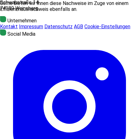
Schwabstraße 14
Gerne bieten wir Ihnen diese Nachweise im Zuge von einem
74189 Weinsberg
Effizienzhausnachweis ebenfalls an.
Unternehmen
Kontakt
Impressum
Datenschutz
AGB
Cookie-Einstellungen
Social Media